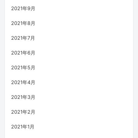
2021年9月
2021年8月
2021年7月
2021年6月
2021年5月
2021年4月
2021年3月
2021年2月
2021年1月