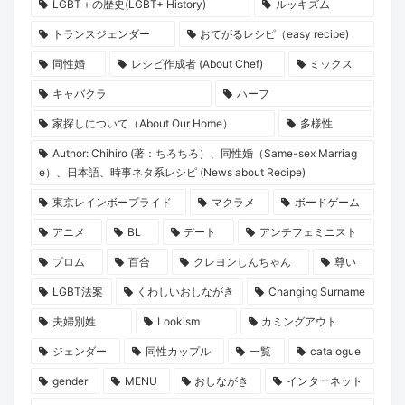
LGBT＋の歴史(LGBT+ History)
ルッキズム
トランスジェンダー
おてがるレシピ（easy recipe)
同性婚
レシピ作成者 (About Chef)
ミックス
キャバクラ
ハーフ
家探しについて（About Our Home）
多様性
Author: Chihiro (著：ちろちろ）、同性婚（Same-sex Marriag
e）、日本語、時事ネタ系レシピ (News about Recipe)
東京レインボープライド
マクラメ
ボードゲーム
アニメ
BL
デート
アンチフェミニスト
プロム
百合
クレヨンしんちゃん
尊い
LGBT法案
くわしいおしながき
Changing Surname
夫婦別姓
Lookism
カミングアウト
ジェンダー
同性カップル
一覧
catalogue
gender
MENU
おしながき
インターネット