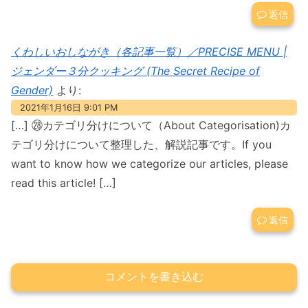
返信
くわしいおしながき（各記事一覧）／PRECISE MENU |
ジェンダー３分クッキング (The Secret Recipe of
Gender)
より:
2021年1月16日 9:01 PM
[…] ㉘カテゴリ分けについて（About Categorisation)カ
テゴリ分けについて整理した、解説記事です。If you
want to know how we categorize our articles, please
read this article! […]
返信
コメントを書き込む