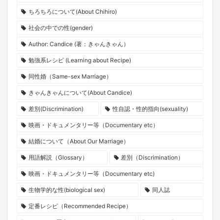
ちろちろについて(About Chihiro)
社会の中での性(gender)
Author: Candice (著：きゃんきゃん）
勉強系レシピ (Learning about Recipe)
同性婚（Same-sex Marriage）
きゃんきゃんについて(About Candice)
差別(Discrimination)
性自認・性的指向(sexuality)
映画・ドキュメンタリー等（Documentary etc）
結婚について（About Our Marriage）
用語解説（Glossary）
差別（Discrimination）
映画・ドキュメンタリー等（Documentary etc)
生物学的な性(biological sex)
同人誌
定番レシピ（Recommended Recipe）