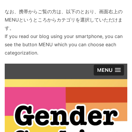
なお、携帯からご覧の方は、以下のとおり、画面右上の
MENUというところからカテゴリを選択していただけま
す。
If you read our blog using your smartphone, you can
see the button MENU which you can choose each
categorization.