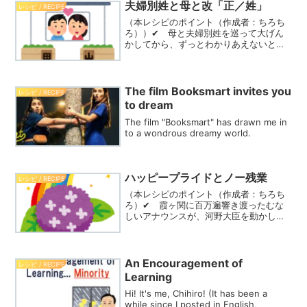
夫婦別姓と母と改「正／姓」
レシピ / RECIPE
（本レシピのポイント（作成者：ちろち
ろ））✔ 母と夫婦別姓を巡って大げん
かしてから、ずっとわかりあえないと思
っていた✔ でも、変わらない人なんて
いない。私は選択的夫婦別姓に賛成だ。
小さいころから両親や祖父母に「あなた
は結婚すると姓が変わって...
The film Booksmart invites you
レシピ / RECIPE
to dream
The film "Booksmart" has drawn me in
to a wondrous dreamy world.
ハッピープライドとノー残業
レシピ / RECIPE
（本レシピのポイント（作成者：ちろち
ろ）✔ 霞ヶ関に百万遍響き渡ったむな
しいアナウンスが、河野大臣を動かし
た。✔ どんなに小さな発信でも、沢山
積み上げればいつか天に届く。霞ヶ関で
も働き方改革が叫ばれるようになって久
しいが、先日、河野大臣がこ...
An Encouragement of
レシピ / RECIPE
Learning
Hi! It's me, Chihiro! (It has been a
while since I posted in English,