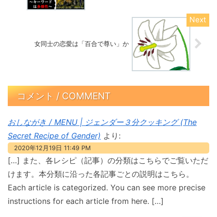
女同士の恋愛は「百合で尊い」か
コメント / COMMENT
おしながき / MENU | ジェンダー３分クッキング (The
Secret Recipe of Gender)
より:
2020年12月19日 11:49 PM
[…] また、各レシピ（記事）の分類はこちらでご覧いただ
けます。本分類に沿った各記事ごとの説明はこちら。
Each article is categorized. You can see more precise
instructions for each article from here. […]