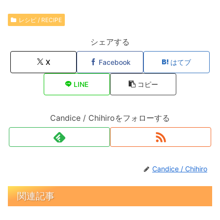
レシピ / RECIPE
シェアする
X
Facebook
はてブ
LINE
コピー
Candice / Chihiroをフォローする
Candice / Chihiro
関連記事