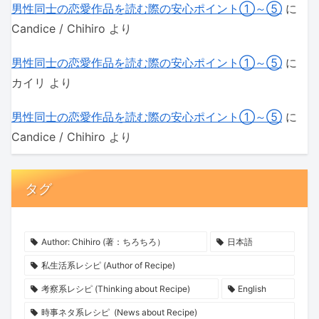
男性同士の恋愛作品を読む際の安心ポイント①～⑤
に
Candice / Chihiro
より
男性同士の恋愛作品を読む際の安心ポイント①～⑤
に
カイリ
より
男性同士の恋愛作品を読む際の安心ポイント①～⑤
に
Candice / Chihiro
より
タグ
Author: Chihiro (著：ちろちろ）
日本語
私生活系レシピ (Author of Recipe)
考察系レシピ (Thinking about Recipe)
English
時事ネタ系レシピ (News about Recipe)