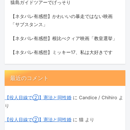
猿島ガイドツアーでげっそり
【ネタバレ有感想】かわいいの暴走ではない映画
「サブスタンス」
【ネタバレ有感想】根比べクィア映画「教皇選挙」
【ネタバレ有感想】ミッキー17、私は大好きです
最近のコメント
【役人目線で②】憲法と同性婚
に
Candice / Chihiro
よ
り
【役人目線で②】憲法と同性婚
に
猫
より