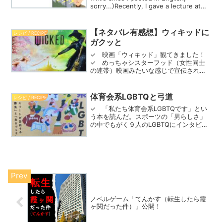
sorry...)Recently, I gave a lecture at
Keio univer...
【ネタバレ有感想】ウィキッドに
レシピ / RECIPE
ガクッと
✓ 映画「ウィキッド」観てきました！
✓ めっちゃシスターフッド（女性同士
の連帯）映画みたいな感じで宣伝されて
たので楽しみにしていたら結構肩透かし
だった…というお話。まあデプウルがよ
すぎたんですけどねきゃんきゃん映画
体育会系LGBTQと弓道
レシピ / RECIPE
「ウィキッド」、シスターフ...
✓ 「私たち体育会系LGBTQです」とい
う本を読んだ。スポーツの「男らしさ」
の中でもがく９人のLGBTQにインタビュ
ーしたもので、読みごたえがあった（差
別的ニュアンスを含む「ストレート」と
いう言葉を使っていたのは気にかかった
けど）。✓ 私も...
ノベルゲーム「てんかす（転生したら霞
ヶ関だった件）」公開！