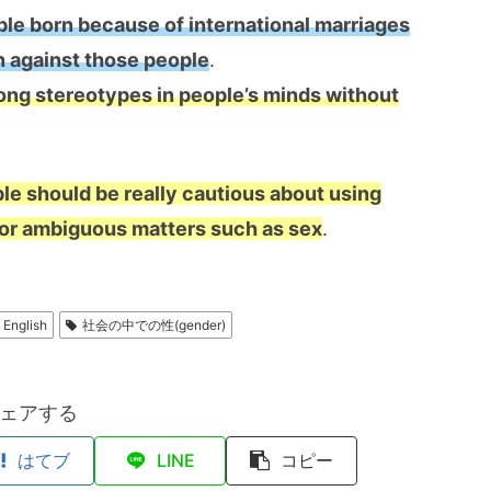
le born because of international marriages
n against those people
.
ong stereotypes in people’s minds without
e should be really cautious about using
 or ambiguous matters such as sex
.
English
社会の中での性(gender)
ェアする
はてブ
LINE
コピー