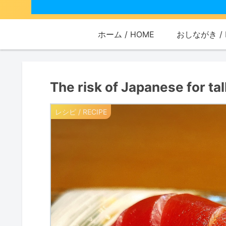
ホーム / HOME
おしながき / 
The risk of Japanese for ta
レシピ / RECIPE