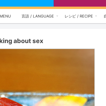
MENU
言語 / LANGUAGE
レシピ / RECIPE
lking about sex