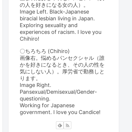
の人を好きになる女の人）。
Image Left. Black-Japanese
biracial lesbian living in Japan.
Exploring sexuality and
experiences of racism. I love you
Chihiro!
〇ちろちろ (Chihiro)
画像右。悩めるパンセクシャル（誰
かを好きになるとき、その人の性を
気にしない人）。厚労省で勤務しと
ります。
Image Right.
Pansexual/Demisexual/Gender-
questioning.
Working for Japanese
government. I love you Candice!