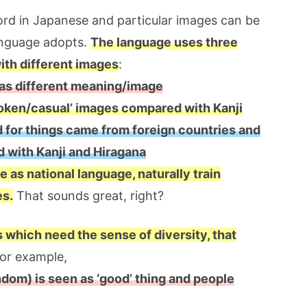
rd in Japanese and particular images can be
anguage adopts.
The language uses three
ith different images
:
has different meaning/image
roken/casual’ images compared with Kanji
 for things came from foreign countries and
 with Kanji and Hiragana
as national language, naturally train
es.
That sounds great, right?
 which need the sense of diversity, that
For example,
) is seen as ‘good’ thing and people