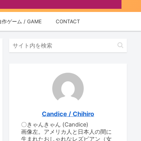
自作ゲーム / GAME
CONTACT
Candice / Chihiro
〇きゃんきゃん (Candice)
画像左。アメリカ人と日本人の間に
生まれたおしゃれなレズビアン（女