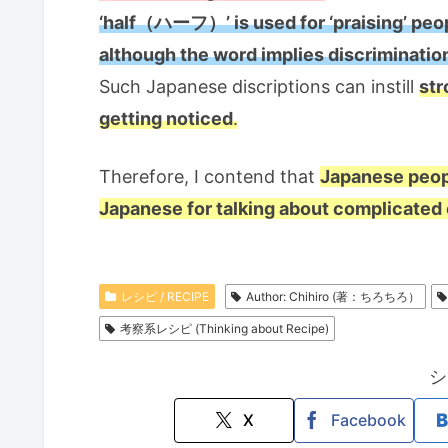
‘half（ハーフ）’ is used for ‘praising’ peop
although the word implies discriminatio
Such Japanese discriptions can instill
str
getting noticed
.
Therefore, I contend that
Japanese peopl
Japanese for talking about complicated
レシピ / RECIPE
Author: Chihiro (著：ちろちろ）
考察系レシピ (Thinking about Recipe)
シ
X
Facebook