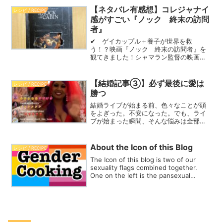
感想記事。途中からネタバレ爆発なの
【ネタバレ有感想】コレジャナイ
レシピ / RECIPE
で、映画未見の方は、【ここ...
感がすごい『ノック 終末の訪問
者』
✔ ゲイカップル＋養子が世界を救
う！？映画『ノック 終末の訪問者』を
観てきました！シャマラン監督の映画と
いうことですごく期待してたんです
が…。✔ 途中からネタバレ爆発なので、
映画未見の方は、【ここからネタバレ
【結婚記事③】必ず最後に愛は
レシピ / RECIPE
有】と書いてあるところ以前までお...
勝つ
結婚ライブが始まる前、色々なことが頭
をよぎった。不安になった。でも、ライ
ブが始まった瞬間、そんな悩みは全部吹
き飛んだ。
About the Icon of this Blog
レシピ / RECIPE
The Icon of this blog is two of our
sexuality flags combined together.
One on the left is the pansexual
flag,and the right is the lesbian flag.
Here is why.