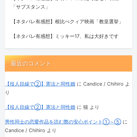
「サブスタンス」
【ネタバレ有感想】根比べクィア映画「教皇選挙」
【ネタバレ有感想】ミッキー17、私は大好きです
最近のコメント
【役人目線で②】憲法と同性婚
に
Candice / Chihiro
よ
り
【役人目線で②】憲法と同性婚
に
猫
より
男性同士の恋愛作品を読む際の安心ポイント①～⑤
に
Candice / Chihiro
より