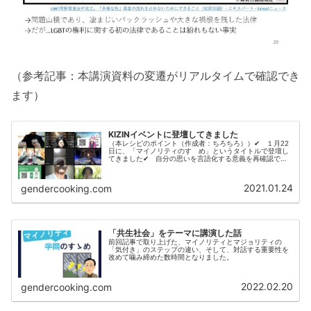
（参考記事：本講演資料の変遷がリアルタイムで確認でき
ます）
KIZINイベントに登壇してきました
（本レシピのポイント（作成者：ちろちろ））✔ １月22
日に、「マイノリティのすゝめ」というタイトルで登壇し
てきました✔ 自分の思いを言語化する意義を再確認でき
た最高のイベントでしたどうも、ちろちろです。１月22日
（金）に開かれたこちらのイベ...
2021.01.24
gendercooking.com
「共生社会」をテーマに講演した話
前回記事で取り上げた、マイノリティとマジョリティの
「気付き」のステップの違い、そして、対話する重要性を
改めて噛み締めた数時間となりました。
2022.02.20
gendercooking.com