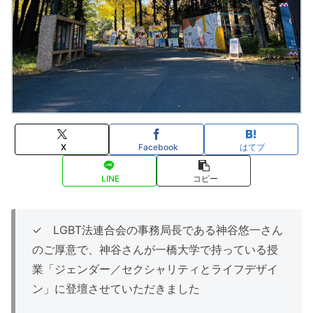
X
Facebook
はてブ
LINE
コピー
✓ LGBT法連合会の事務局長である神谷悠一さん
のご厚意で、神谷さんが一橋大学で持っている授
業「ジェンダー／セクシャリティとライフデザイ
ン」に登壇させていただきました