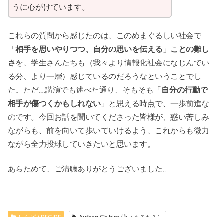
うに心がけています。
これらの質問から感じたのは、このめまぐるしい社会で
「
相手を思いやりつつ、自分の思いを伝える
」
ことの難し
さ
を、学生さんたちも（我々より情報化社会になじんでい
る分、より一層）感じているのだろうなということでし
た。ただ…講演でも述べた通り、そもそも「
自分の行動で
相手が傷つくかもしれない
」と思える時点で、一歩前進な
のです。今回お話を聞いてくださった皆様が、惑い苦しみ
ながらも、前を向いて歩いていけるよう、これからも微力
ながら全力投球していきたいと思います。
あらためて、ご清聴ありがとうございました。
レシピ / RECIPE
Author: Chihiro (著：ちろちろ）