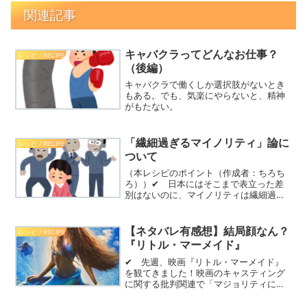
関連記事
キャバクラってどんなお仕事？
レシピ / RECIPE
（後編）
キャバクラで働くしか選択肢がないとき
もある。でも、気楽にやらないと、精神
がもたない。
「繊細過ぎるマイノリティ」論に
レシピ / RECIPE
ついて
（本レシピのポイント（作成者：ちろち
ろ））✔ 日本にはそこまで表立った差
別はないのに、マイノリティは繊細過
ぎ！という主張を時々見かける。✔ し
かし、マイノリティは「明確な差別」の
みで傷つくわけではないのだ。SNSやニ
【ネタバレ有感想】結局顔なん？
レシピ / RECIPE
ュースのコメント欄を見て...
『リトル・マーメイド』
✔ 先週、映画『リトル・マーメイド』
を観てきました！映画のキャスティング
に関する批判関連で「マジョリティに縋
るマイノリティ」という構図を考えた記
事はこちらです。✔ 今回は映画自体の