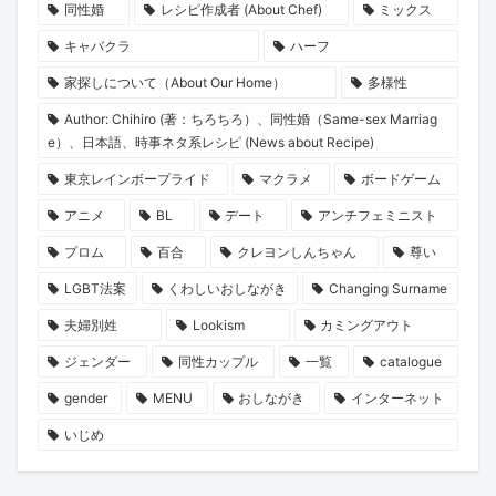
同性婚
レシピ作成者 (About Chef)
ミックス
キャバクラ
ハーフ
家探しについて（About Our Home）
多様性
Author: Chihiro (著：ちろちろ）、同性婚（Same-sex Marriag
e）、日本語、時事ネタ系レシピ (News about Recipe)
東京レインボープライド
マクラメ
ボードゲーム
アニメ
BL
デート
アンチフェミニスト
プロム
百合
クレヨンしんちゃん
尊い
LGBT法案
くわしいおしながき
Changing Surname
夫婦別姓
Lookism
カミングアウト
ジェンダー
同性カップル
一覧
catalogue
gender
MENU
おしながき
インターネット
いじめ