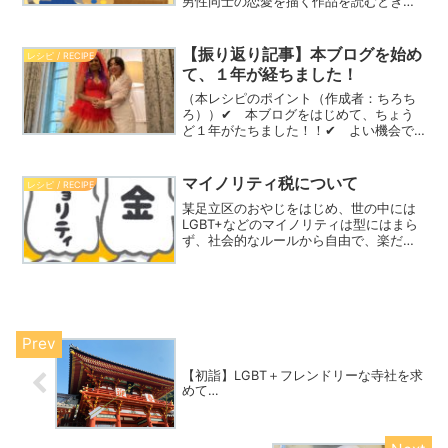
男性同士の恋愛を描く作品を読むとき、
ここが押さえてあると安心！という10の
ポイントを紹介したい。今回の記事では
⑥～⑩をご紹介する。
【振り返り記事】本ブログを始め
レシピ / RECIPE
て、１年が経ちました！
（本レシピのポイント（作成者：ちろち
ろ））✔ 本ブログをはじめて、ちょう
ど１年がたちました！！✔ よい機会で
すので、これまでの50本の記事を、人気
順やお気に入り度で振り返ります！ちろ
このブログを始めて１年がたちまし
マイノリティ税について
レシピ / RECIPE
た！！きゃんうおっ。急に叫...
某足立区のおやじをはじめ、世の中には
LGBT+などのマイノリティは型にはまら
ず、社会的なルールから自由で、楽だと
思っている人が一定数いるらしい。しか
し、日本に住む混血人種(黒人系)の私か
らしたら間違いだ。マイノリティだから
こそ発生するコストがある。
【初詣】LGBT＋フレンドリーな寺社を求
めて…