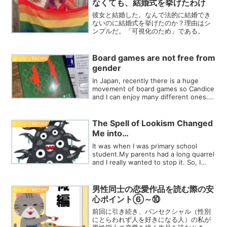
なくても、結婚式を挙げたわけ
彼女と結婚した。なんで法的に結婚でき
ないのに結婚式を挙げたのか？理由はシ
ンプルだ。「可視化のため」である。
Board games are not free from
レシピ / RECIPE
gender
In Japan, recently there is a huge
movement of board games so Candice
and I can enjoy many different ones.
We love board...
The Spell of Lookism Changed
レシピ / RECIPE
Me into…
It was when I was primary school
student.My parents had a long quarrel
and I really wanted to stop it. So, I
shouted:Hey...
男性同士の恋愛作品を読む際の安
レシピ / RECIPE
心ポイント⑥～⑩
前回に引き続き、パンセクシャル（性別
にとらわれず人を好きになる人）の私が