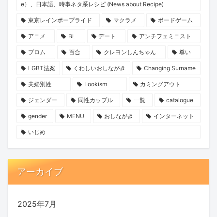
e）、日本語、時事ネタ系レシピ (News about Recipe)
東京レインボープライド
マクラメ
ボードゲーム
アニメ
BL
デート
アンチフェミニスト
プロム
百合
クレヨンしんちゃん
尊い
LGBT法案
くわしいおしながき
Changing Surname
夫婦別姓
Lookism
カミングアウト
ジェンダー
同性カップル
一覧
catalogue
gender
MENU
おしながき
インターネット
いじめ
アーカイブ
2025年7月