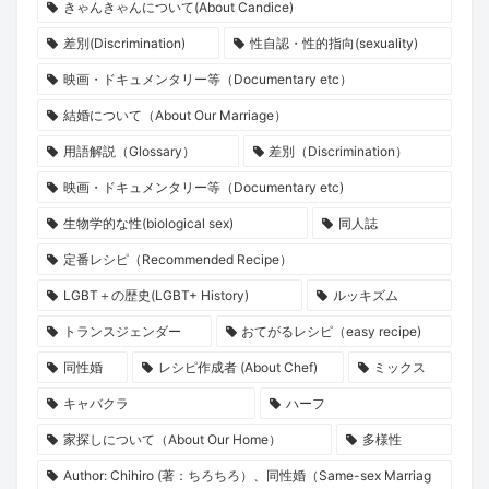
きゃんきゃんについて(About Candice)
差別(Discrimination)
性自認・性的指向(sexuality)
映画・ドキュメンタリー等（Documentary etc）
結婚について（About Our Marriage）
用語解説（Glossary）
差別（Discrimination）
映画・ドキュメンタリー等（Documentary etc)
生物学的な性(biological sex)
同人誌
定番レシピ（Recommended Recipe）
LGBT＋の歴史(LGBT+ History)
ルッキズム
トランスジェンダー
おてがるレシピ（easy recipe)
同性婚
レシピ作成者 (About Chef)
ミックス
キャバクラ
ハーフ
家探しについて（About Our Home）
多様性
Author: Chihiro (著：ちろちろ）、同性婚（Same-sex Marriag