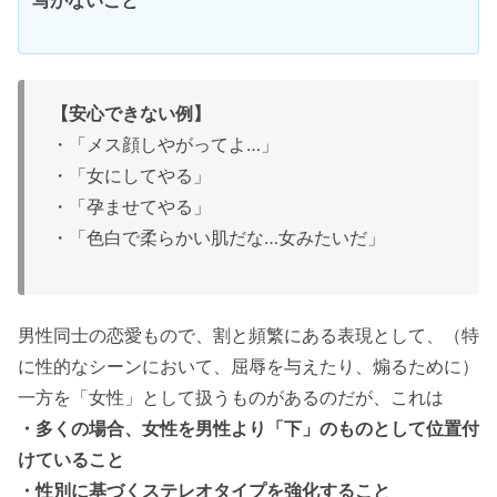
【安心できない例】
・「メス顔しやがってよ…」
・「女にしてやる」
・「孕ませてやる」
・「色白で柔らかい肌だな…女みたいだ」
男性同士の恋愛もので、割と頻繁にある表現として、（特
に性的なシーンにおいて、屈辱を与えたり、煽るために）
一方を「女性」として扱うものがあるのだが、これは
・多くの場合、女性を男性より「下」のものとして位置付
けていること
・性別に基づくステレオタイプを強化すること