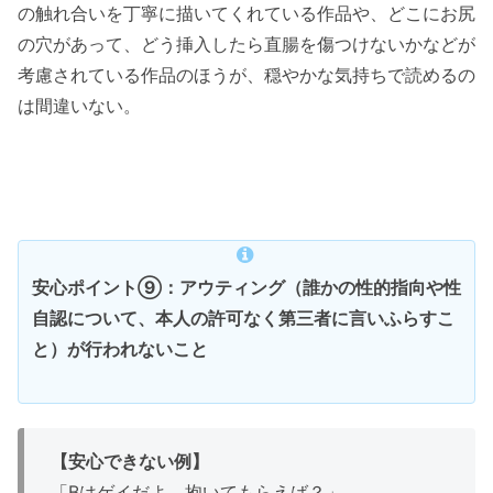
の触れ合いを丁寧に描いてくれている作品や、どこにお尻
の穴があって、どう挿入したら直腸を傷つけないかなどが
考慮されている作品のほうが、穏やかな気持ちで読めるの
は間違いない。
安心ポイント⑨：アウティング（誰かの性的指向や性
自認について、本人の許可なく第三者に言いふらすこ
と）が行われないこと
【安心できない例】
「Bはゲイだよ。抱いてもらえば？」