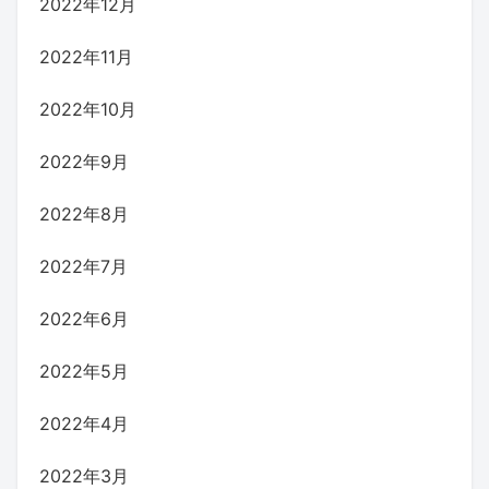
2022年12月
2022年11月
2022年10月
2022年9月
2022年8月
2022年7月
2022年6月
2022年5月
2022年4月
2022年3月