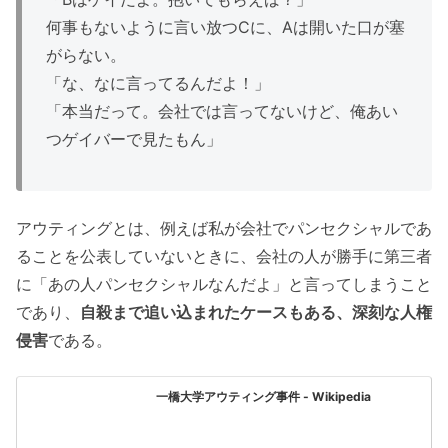
何事もないように言い放つCに、Aは開いた口が塞
がらない。
「な、なに言ってるんだよ！」
「本当だって。会社では言ってないけど、俺あい
つゲイバーで見たもん」
アウティングとは、例えば私が会社でパンセクシャルであ
ることを公表していないときに、会社の人が勝手に第三者
に「あの人パンセクシャルなんだよ」と言ってしまうこと
であり、
自殺まで追い込まれたケースもある、深刻な人権
侵害
である。
一橋大学アウティング事件 - Wikipedia