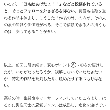
いるが、
「ほも絵あげたよ！！」などと投稿されている
と、そっとフォローを外さざるを得ない。
何度も推敲を重
ねる作品本体より、こうした「作品の外」の方が、その人
の素の知識や価値観が出る。そこで信頼できる人の描くも
のは、安心できることが多い。
以上、前回に引き続き、安心ポイント⑥～⑩をお届けし
たが、いかがだったろうか。誤解しないでいただきたい
が、
特定の作品を批判したり、貶めたりするつもりはな
い
。
高校の時一生懸命ネットサーフィンしていたころより、は
るかに男性同士の恋愛ジャンルは成熟し、進化を遂げてい