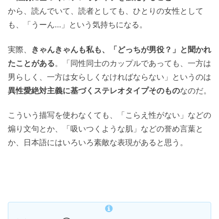
から、読んでいて、読者としても、ひとりの女性として
も、「うーん…」という気持ちになる。
実際、
きゃんきゃんも私も、「どっちが男役？」と聞かれ
たことがある
。「同性同士のカップルであっても、一方は
男らしく、一方は女らしくなければならない」というのは
異性愛絶対主義に基づくステレオタイプそのもの
なのだ。
こういう描写を使わなくても、「こらえ性がない」などの
煽り文句とか、「吸いつくような肌」などの誉め言葉と
か、日本語にはいろいろ素敵な表現があると思う。