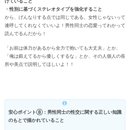
けていること
・性別に基づくステレオタイプを強化すること
から、げんなりする点では同じである。女性じゃないって
連呼してくれなくていいよ！男性同士の恋愛ってわかって
読んでるんだから！
「お前は体力があるから全力で抱いても大丈夫」とか、
「俺は鍛えてるから優しくするな」とか、その人個人の長
所や美点で説明してほしいよ！！
安心ポイント⑧：男性同士の性交に関する正しい知識
のもとで描かれていること