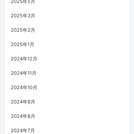
2025年5月
2025年3月
2025年2月
2025年1月
2024年12月
2024年11月
2024年10月
2024年9月
2024年8月
2024年7月