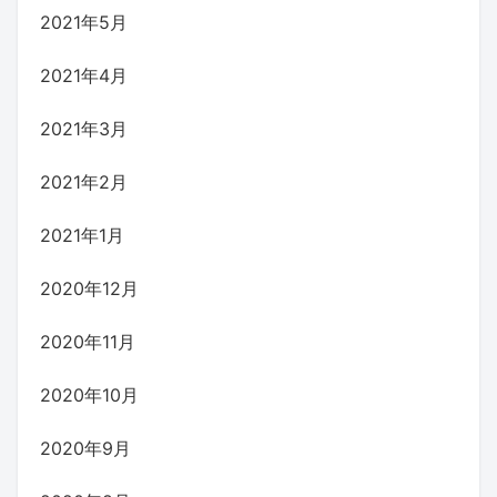
2021年5月
2021年4月
2021年3月
2021年2月
2021年1月
2020年12月
2020年11月
2020年10月
2020年9月