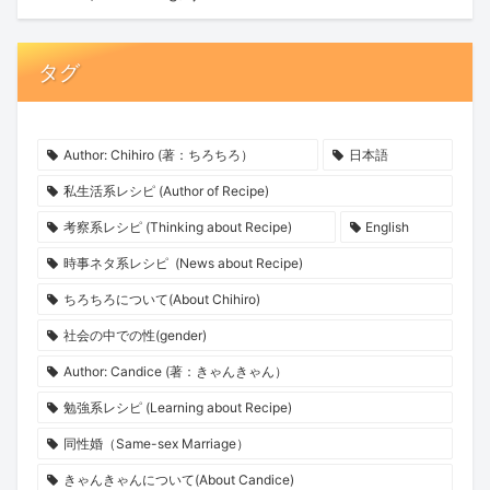
タグ
Author: Chihiro (著：ちろちろ）
日本語
私生活系レシピ (Author of Recipe)
考察系レシピ (Thinking about Recipe)
English
時事ネタ系レシピ (News about Recipe)
ちろちろについて(About Chihiro)
社会の中での性(gender)
Author: Candice (著：きゃんきゃん）
勉強系レシピ (Learning about Recipe)
同性婚（Same-sex Marriage）
きゃんきゃんについて(About Candice)