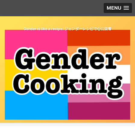
MENU
Gender is like a recipe. ジェンダーレシピで心に栄養