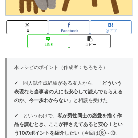
X
Facebook
はてブ
LINE
コピー
本レシピのポイント（作成者：ちろちろ）
✔ 同人誌作成経験がある友人から、「
どういう
表現なら当事者の人にも安心して読んでもらえる
のか、今一歩わからない
」と相談を受けた
✔ というわけで、
私が男性同士の恋愛を描く作
品を読むとき、ここが押さえてあると安心！とい
う10のポイントを紹介したい
（今回は⑥～⑩。