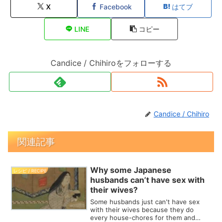
X
Facebook
はてブ
LINE
コピー
Candice / Chihiroをフォローする
Candice / Chihiro
関連記事
Why some Japanese
レシピ / RECIPE
husbands can’t have sex with
their wives?
Some husbands just can't have sex
with their wives because they do
every house-chores for them and