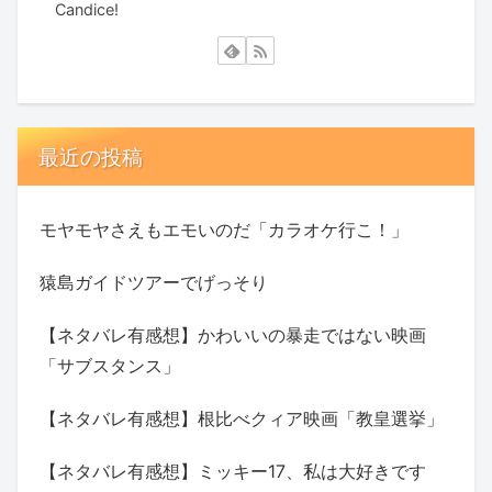
Candice!
最近の投稿
モヤモヤさえもエモいのだ「カラオケ行こ！」
猿島ガイドツアーでげっそり
【ネタバレ有感想】かわいいの暴走ではない映画
「サブスタンス」
【ネタバレ有感想】根比べクィア映画「教皇選挙」
【ネタバレ有感想】ミッキー17、私は大好きです