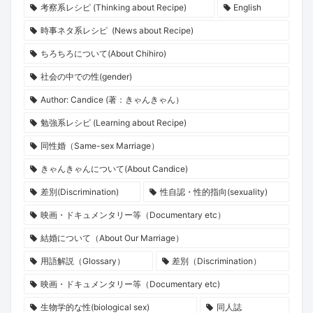
考察系レシピ (Thinking about Recipe)
English
時事ネタ系レシピ (News about Recipe)
ちろちろについて(About Chihiro)
社会の中での性(gender)
Author: Candice (著：きゃんきゃん）
勉強系レシピ (Learning about Recipe)
同性婚（Same-sex Marriage）
きゃんきゃんについて(About Candice)
差別(Discrimination)
性自認・性的指向(sexuality)
映画・ドキュメンタリー等（Documentary etc）
結婚について（About Our Marriage）
用語解説（Glossary）
差別（Discrimination）
映画・ドキュメンタリー等（Documentary etc)
生物学的な性(biological sex)
同人誌