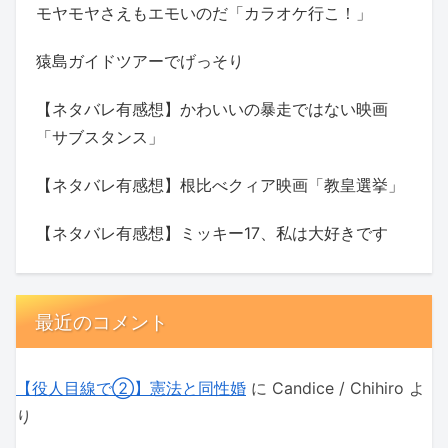
モヤモヤさえもエモいのだ「カラオケ行こ！」
猿島ガイドツアーでげっそり
【ネタバレ有感想】かわいいの暴走ではない映画
「サブスタンス」
【ネタバレ有感想】根比べクィア映画「教皇選挙」
【ネタバレ有感想】ミッキー17、私は大好きです
最近のコメント
【役人目線で②】憲法と同性婚
に
Candice / Chihiro
よ
り