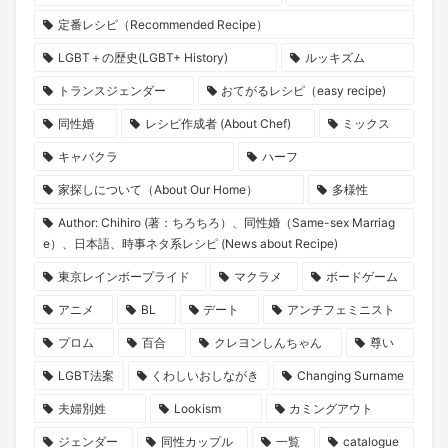
定番レシピ（Recommended Recipe）
LGBT＋の歴史(LGBT+ History)
ルッキズム
トランスジェンダー
おてがるレシピ（easy recipe)
同性婚
レシピ作成者 (About Chef)
ミックス
キャバクラ
ハーフ
家探しについて（About Our Home）
多様性
Author: Chihiro (著：ちろちろ）、同性婚（Same-sex Marriag
e）、日本語、時事ネタ系レシピ (News about Recipe)
東京レインボープライド
マクラメ
ボードゲーム
アニメ
BL
デート
アンチフェミニスト
プロム
百合
クレヨンしんちゃん
尊い
LGBT法案
くわしいおしながき
Changing Surname
夫婦別姓
Lookism
カミングアウト
ジェンダー
同性カップル
一覧
catalogue