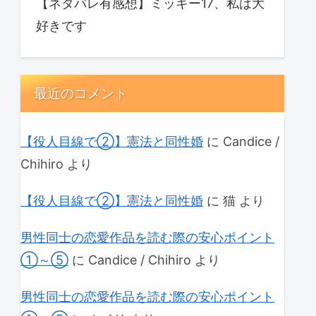
【ネタバレ有感想】ミッキー17、私は大
好きです
最近のコメント
【役人目線で②】憲法と同性婚
に
Candice /
Chihiro
より
【役人目線で②】憲法と同性婚
に
猫
より
男性同士の恋愛作品を読む際の安心ポイント
①～⑤
に
Candice / Chihiro
より
男性同士の恋愛作品を読む際の安心ポイント