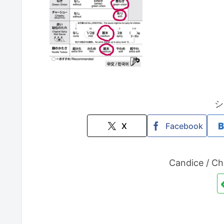
シ
X
Facebook
Candice /