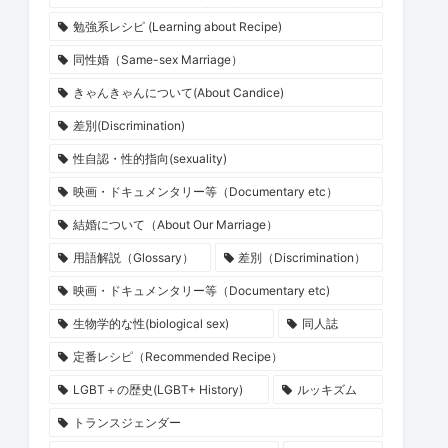
勉強系レシピ (Learning about Recipe)
同性婚（Same-sex Marriage）
きゃんきゃんについて(About Candice)
差別(Discrimination)
性自認・性的指向(sexuality)
映画・ドキュメンタリー等（Documentary etc）
結婚について（About Our Marriage）
用語解説（Glossary）
差別（Discrimination）
映画・ドキュメンタリー等（Documentary etc)
生物学的な性(biological sex)
同人誌
定番レシピ（Recommended Recipe）
LGBT＋の歴史(LGBT+ History)
ルッキズム
トランスジェンダー