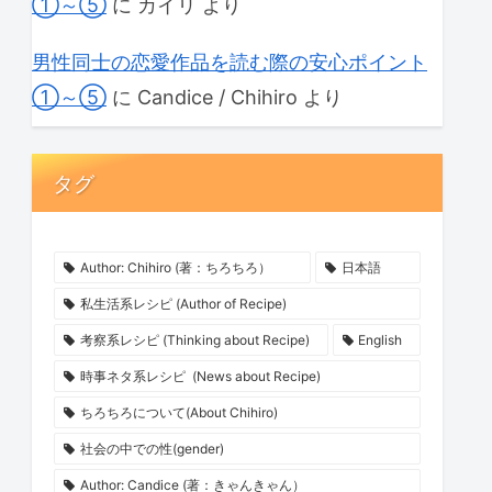
①～⑤
に
カイリ
より
男性同士の恋愛作品を読む際の安心ポイント
①～⑤
に
Candice / Chihiro
より
タグ
Author: Chihiro (著：ちろちろ）
日本語
私生活系レシピ (Author of Recipe)
考察系レシピ (Thinking about Recipe)
English
時事ネタ系レシピ (News about Recipe)
ちろちろについて(About Chihiro)
社会の中での性(gender)
Author: Candice (著：きゃんきゃん）