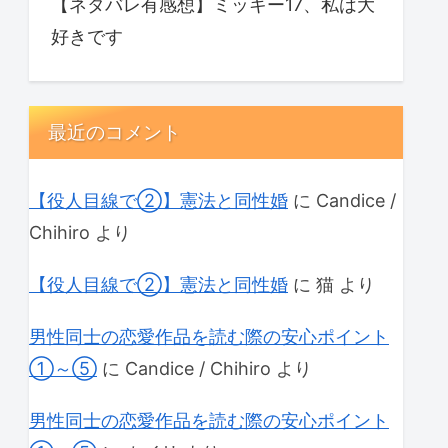
【ネタバレ有感想】ミッキー17、私は大
好きです
最近のコメント
【役人目線で②】憲法と同性婚
に
Candice /
Chihiro
より
【役人目線で②】憲法と同性婚
に
猫
より
男性同士の恋愛作品を読む際の安心ポイント
①～⑤
に
Candice / Chihiro
より
男性同士の恋愛作品を読む際の安心ポイント