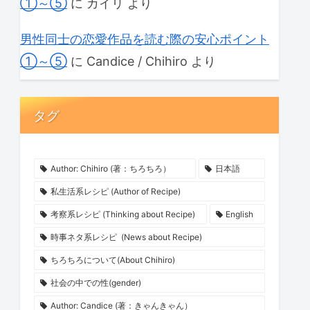
①～⑤
に
カイリ
より
男性同士の恋愛作品を読む際の安心ポイント
①～⑤
に
Candice / Chihiro
より
タグ
Author: Chihiro (著：ちろちろ）
日本語
私生活系レシピ (Author of Recipe)
考察系レシピ (Thinking about Recipe)
English
時事ネタ系レシピ (News about Recipe)
ちろちろについて(About Chihiro)
社会の中での性(gender)
Author: Candice (著：きゃんきゃん）