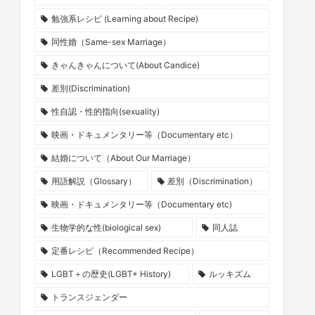
勉強系レシピ (Learning about Recipe)
同性婚（Same-sex Marriage）
きゃんきゃんについて(About Candice)
差別(Discrimination)
性自認・性的指向(sexuality)
映画・ドキュメンタリー等（Documentary etc）
結婚について（About Our Marriage）
用語解説（Glossary）
差別（Discrimination）
映画・ドキュメンタリー等（Documentary etc)
生物学的な性(biological sex)
同人誌
定番レシピ（Recommended Recipe）
LGBT＋の歴史(LGBT+ History)
ルッキズム
トランスジェンダー