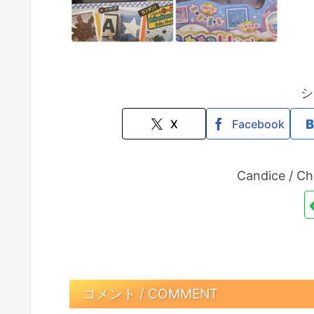
シ
X
Facebook
Candice /
コメント / COMMENT