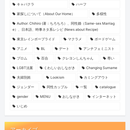
キャバクラ
ハーフ
家探しについて（About Our Home）
多様性
Author: Chihiro (著：ちろちろ）、同性婚（Same-sex Marriag
e）、日本語、時事ネタ系レシピ (News about Recipe)
東京レインボープライド
マクラメ
ボードゲーム
アニメ
BL
デート
アンチフェミニスト
プロム
百合
クレヨンしんちゃん
尊い
LGBT法案
くわしいおしながき
Changing Surname
夫婦別姓
Lookism
カミングアウト
ジェンダー
同性カップル
一覧
catalogue
gender
MENU
おしながき
インターネット
いじめ
アーカイブ