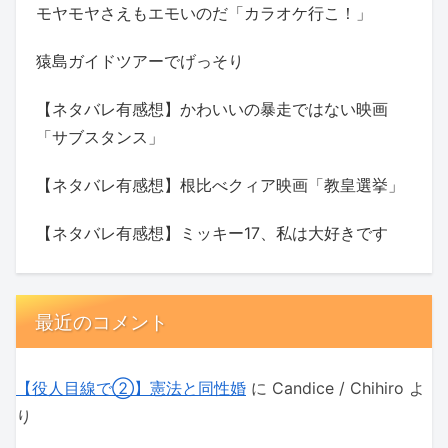
モヤモヤさえもエモいのだ「カラオケ行こ！」
猿島ガイドツアーでげっそり
【ネタバレ有感想】かわいいの暴走ではない映画
「サブスタンス」
【ネタバレ有感想】根比べクィア映画「教皇選挙」
【ネタバレ有感想】ミッキー17、私は大好きです
最近のコメント
【役人目線で②】憲法と同性婚
に
Candice / Chihiro
よ
り