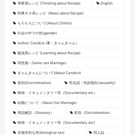
考察系レシピ (Thinking about Recipe)
English
時事ネタ系レシピ (News about Recipe)
ちろちろについて(About Chihiro)
社会の中での性(gender)
Author: Candice (著：きゃんきゃん）
勉強系レシピ (Learning about Recipe)
同性婚（Same-sex Marriage）
きゃんきゃんについて(About Candice)
差別(Discrimination)
性自認・性的指向(sexuality)
映画・ドキュメンタリー等（Documentary etc）
結婚について（About Our Marriage）
用語解説（Glossary）
差別（Discrimination）
映画・ドキュメンタリー等（Documentary etc)
生物学的な性(biological sex)
同人誌