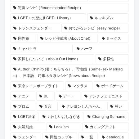
定番レシピ（Recommended Recipe）
LGBT＋の歴史(LGBT+ History)
ルッキズム
トランスジェンダー
おてがるレシピ（easy recipe)
同性婚
レシピ作成者 (About Chef)
ミックス
キャバクラ
ハーフ
家探しについて（About Our Home）
多様性
Author: Chihiro (著：ちろちろ）、同性婚（Same-sex Marriag
e）、日本語、時事ネタ系レシピ (News about Recipe)
東京レインボープライド
マクラメ
ボードゲーム
アニメ
BL
デート
アンチフェミニスト
プロム
百合
クレヨンしんちゃん
尊い
LGBT法案
くわしいおしながき
Changing Surname
夫婦別姓
Lookism
カミングアウト
ジェンダー
同性カップル
一覧
catalogue