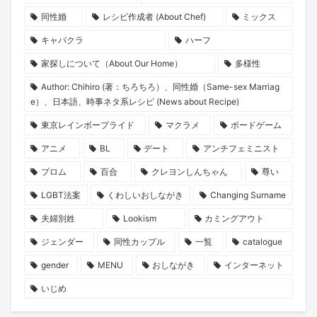
同性婚
レシピ作成者 (About Chef)
ミックス
キャバクラ
ハーフ
家探しについて（About Our Home）
多様性
Author: Chihiro (著：ちろちろ）、同性婚（Same-sex Marriag
e）、日本語、時事ネタ系レシピ (News about Recipe)
東京レインボープライド
マクラメ
ボードゲーム
アニメ
BL
デート
アンチフェミニスト
プロム
百合
クレヨンしんちゃん
尊い
LGBT法案
くわしいおしながき
Changing Surname
夫婦別姓
Lookism
カミングアウト
ジェンダー
同性カップル
一覧
catalogue
gender
MENU
おしながき
インターネット
いじめ