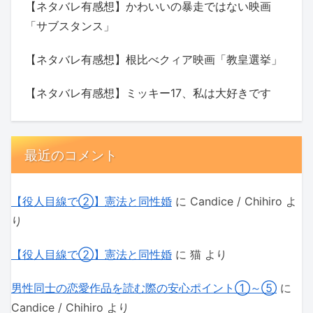
【ネタバレ有感想】かわいいの暴走ではない映画
「サブスタンス」
【ネタバレ有感想】根比べクィア映画「教皇選挙」
【ネタバレ有感想】ミッキー17、私は大好きです
最近のコメント
【役人目線で②】憲法と同性婚
に
Candice / Chihiro
よ
り
【役人目線で②】憲法と同性婚
に
猫
より
男性同士の恋愛作品を読む際の安心ポイント①～⑤
に
Candice / Chihiro
より