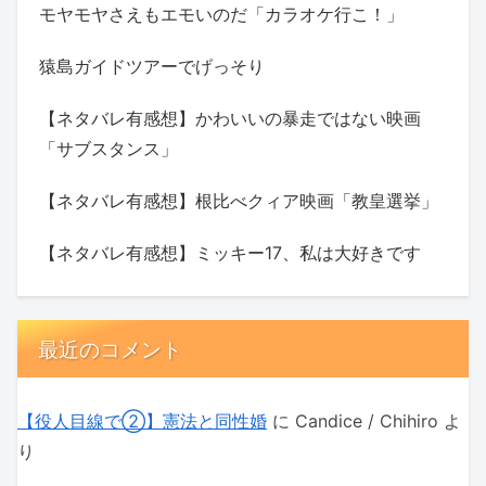
モヤモヤさえもエモいのだ「カラオケ行こ！」
猿島ガイドツアーでげっそり
【ネタバレ有感想】かわいいの暴走ではない映画
「サブスタンス」
【ネタバレ有感想】根比べクィア映画「教皇選挙」
【ネタバレ有感想】ミッキー17、私は大好きです
最近のコメント
【役人目線で②】憲法と同性婚
に
Candice / Chihiro
よ
り