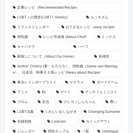
定番レシピ（Recommended Recipe）
LGBT＋の歴史(LGBT+ History)
ルッキズム
トランスジェンダー
おてがるレシピ（easy recipe)
同性婚
レシピ作成者 (About Chef)
ミックス
キャバクラ
ハーフ
家探しについて（About Our Home）
多様性
Author: Chihiro (著：ちろちろ）、同性婚（Same-sex Marriag
e）、日本語、時事ネタ系レシピ (News about Recipe)
東京レインボープライド
マクラメ
ボードゲーム
アニメ
BL
デート
アンチフェミニスト
プロム
百合
クレヨンしんちゃん
尊い
LGBT法案
くわしいおしながき
Changing Surname
夫婦別姓
Lookism
カミングアウト
ジェンダー
同性カップル
一覧
catalogue