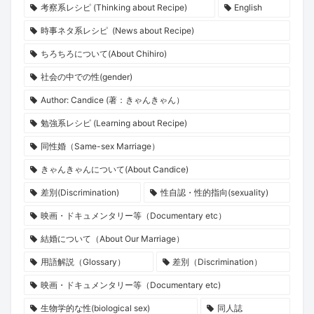
考察系レシピ (Thinking about Recipe)
English
時事ネタ系レシピ (News about Recipe)
ちろちろについて(About Chihiro)
社会の中での性(gender)
Author: Candice (著：きゃんきゃん）
勉強系レシピ (Learning about Recipe)
同性婚（Same-sex Marriage）
きゃんきゃんについて(About Candice)
差別(Discrimination)
性自認・性的指向(sexuality)
映画・ドキュメンタリー等（Documentary etc）
結婚について（About Our Marriage）
用語解説（Glossary）
差別（Discrimination）
映画・ドキュメンタリー等（Documentary etc)
生物学的な性(biological sex)
同人誌