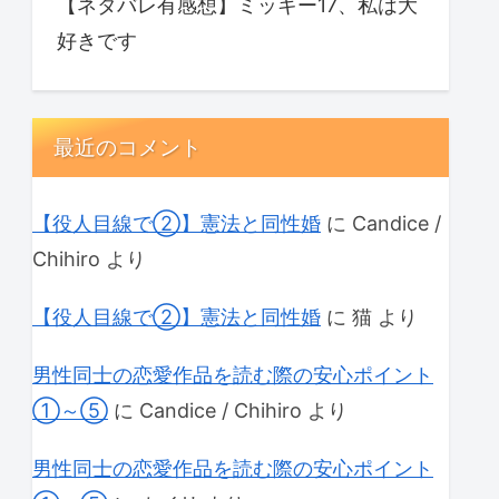
【ネタバレ有感想】ミッキー17、私は大
好きです
最近のコメント
【役人目線で②】憲法と同性婚
に
Candice /
Chihiro
より
【役人目線で②】憲法と同性婚
に
猫
より
男性同士の恋愛作品を読む際の安心ポイント
①～⑤
に
Candice / Chihiro
より
男性同士の恋愛作品を読む際の安心ポイント