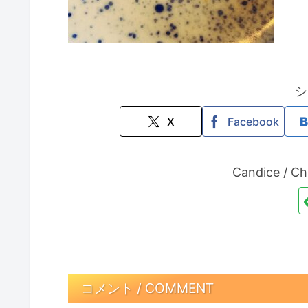
シ
X
Facebook
Candice /
コメント / COMMENT