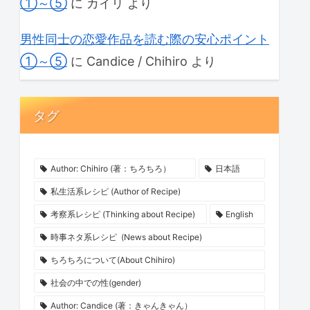
①～⑤
に
カイリ
より
男性同士の恋愛作品を読む際の安心ポイント
①～⑤
に
Candice / Chihiro
より
タグ
Author: Chihiro (著：ちろちろ）
日本語
私生活系レシピ (Author of Recipe)
考察系レシピ (Thinking about Recipe)
English
時事ネタ系レシピ (News about Recipe)
ちろちろについて(About Chihiro)
社会の中での性(gender)
Author: Candice (著：きゃんきゃん）