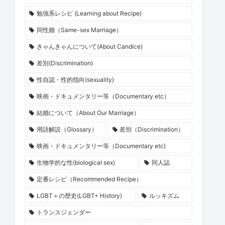
勉強系レシピ (Learning about Recipe)
同性婚（Same-sex Marriage）
きゃんきゃんについて(About Candice)
差別(Discrimination)
性自認・性的指向(sexuality)
映画・ドキュメンタリー等（Documentary etc）
結婚について（About Our Marriage）
用語解説（Glossary）
差別（Discrimination）
映画・ドキュメンタリー等（Documentary etc)
生物学的な性(biological sex)
同人誌
定番レシピ（Recommended Recipe）
LGBT＋の歴史(LGBT+ History)
ルッキズム
トランスジェンダー