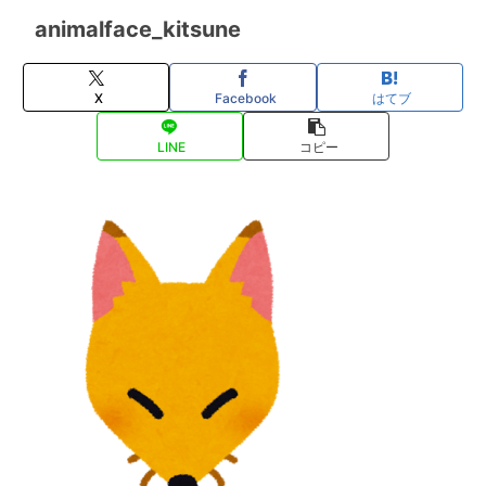
animalface_kitsune
X
Facebook
はてブ
LINE
コピー