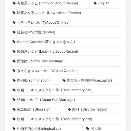
考察系レシピ (Thinking about Recipe)
English
時事ネタ系レシピ (News about Recipe)
ちろちろについて(About Chihiro)
社会の中での性(gender)
Author: Candice (著：きゃんきゃん）
勉強系レシピ (Learning about Recipe)
同性婚（Same-sex Marriage）
きゃんきゃんについて(About Candice)
差別(Discrimination)
性自認・性的指向(sexuality)
映画・ドキュメンタリー等（Documentary etc）
結婚について（About Our Marriage）
用語解説（Glossary）
差別（Discrimination）
映画・ドキュメンタリー等（Documentary etc)
生物学的な性(biological sex)
同人誌