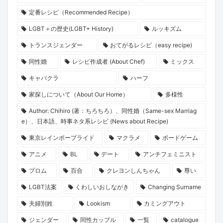
定番レシピ（Recommended Recipe）
LGBT＋の歴史(LGBT+ History)
ルッキズム
トランスジェンダー
おてがるレシピ（easy recipe)
同性婚
レシピ作成者 (About Chef)
ミックス
キャバクラ
ハーフ
家探しについて（About Our Home）
多様性
Author: Chihiro (著：ちろちろ）、同性婚（Same-sex Marriag
e）、日本語、時事ネタ系レシピ (News about Recipe)
東京レインボープライド
マクラメ
ボードゲーム
アニメ
BL
デート
アンチフェミニスト
プロム
百合
クレヨンしんちゃん
尊い
LGBT法案
くわしいおしながき
Changing Surname
夫婦別姓
Lookism
カミングアウト
ジェンダー
同性カップル
一覧
catalogue