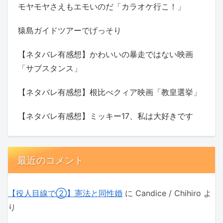
モヤモヤさえもエモいのだ「カラオケ行こ！」
猿島ガイドツアーでげっそり
【ネタバレ有感想】かわいいの暴走ではない映画
「サブスタンス」
【ネタバレ有感想】根比べクィア映画「教皇選挙」
【ネタバレ有感想】ミッキー17、私は大好きです
最近のコメント
【役人目線で②】憲法と同性婚
に
Candice / Chihiro
よ
り