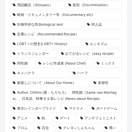
用語解説（Glossary）
差別（Discrimination）
映画・ドキュメンタリー等（Documentary etc)
生物学的な性(biological sex)
同人誌
定番レシピ（Recommended Recipe）
LGBT＋の歴史(LGBT+ History)
ルッキズム
トランスジェンダー
おてがるレシピ（easy recipe)
同性婚
レシピ作成者 (About Chef)
ミックス
キャバクラ
ハーフ
家探しについて（About Our Home）
多様性
Author: Chihiro (著：ちろちろ）、同性婚（Same-sex Marriag
e）、日本語、時事ネタ系レシピ (News about Recipe)
東京レインボープライド
マクラメ
ボードゲーム
アニメ
BL
デート
アンチフェミニスト
プロム
百合
クレヨンしんちゃん
尊い